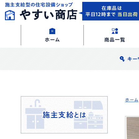
施主支給型の住宅設備ショップ
在庫品は
平日12時まで
当日出荷
ホーム
商品一覧
キー
ホーム