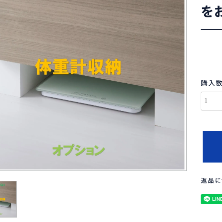
を
購入
返品に