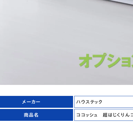
メーカー
ハウステック
商品名
ココッシュ 超はじくりん