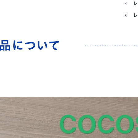
レ
レ
商品について