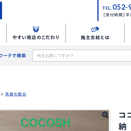
052-
TEL.
［受付時間］平日
やすい商店のこだわり
施主支給とは
ワードで検索
>
洗面化粧台
コ
納