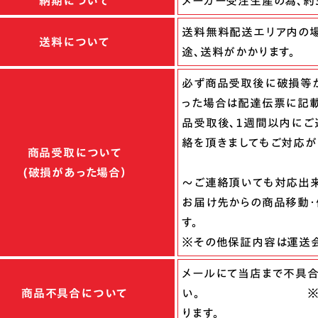
納期について
メーカー受注生産の為、約
送料無料配送エリア内の
送料について
途、送料がかかります。
必ず商品受取後に破損等が
った場合は配達伝票に記載
品受取後、１週間以内にご
絡を頂きましてもご対応が
商品受取について
(破損があった場合）
～ご連絡頂いても対応出
お届け先からの商品移動・
す。
※その他保証内容は運送
メールにて当店まで不具
商品不具合について
い。 ※保証内容は
ります。