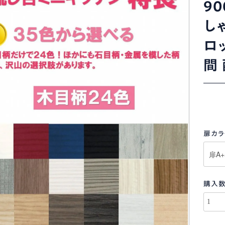
9
し
ロ
間
扉カラ
購入