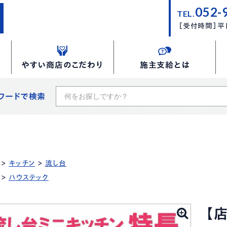
052-
TEL.
［受付時間］平日
やすい商店のこだわり
施主支給とは
ワードで検索
>
キッチン
>
流し台
>
ハウステック
【