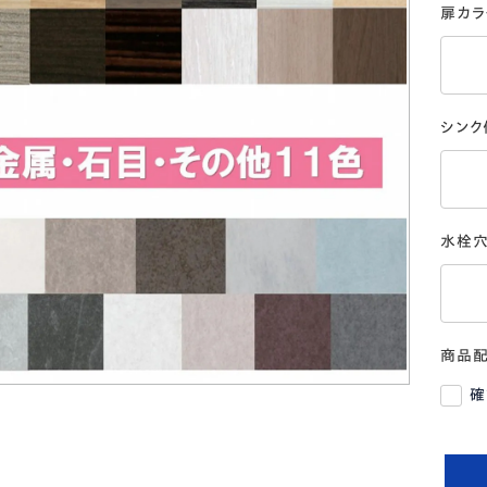
扉カラ
シンク
水栓
商品
確